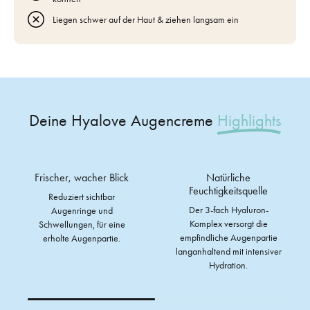
Liegen schwer auf der Haut & ziehen langsam ein
Deine Hyalove Augencreme
Highlights
Anti-Aging für glattere
Unbeschwertes
Haut
Hautgefühl
Mildert Trockenheitsfältchen
Die leichte Textur zieht sofort
und feine Linien, verbessert
ein, ohne zu fetten. Ideal für
die Elastizität und sorgt für
die sensible Haut rund um
ein ebenmäßiges Hautbild.
die Augen.