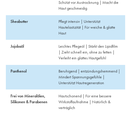
Schützt vor Austrocknung | Macht die
Haut geschmeidig
Sheabutter
Pflegt intensiv | Unterstützt
Hautelastizität | Für weiche & glatte
Haut
Jojobaöl
Leichtes Pflegeöl | Stärkt den Lipidfilm
| Zieht schnell ein, ohne zu fetten |
Verleiht ein glattes Hautgefühl
Panthenol
Beruhigend | entzündungshemmend |
Mindert Spannungsgefühle |
Unterstützt Hautregeneration
Frei von Mineralölen,
Hautschonend | Für eine bessere
Silikonen & Parabenen
Wirkstoffaufnahme | Natürlich &
verträglich