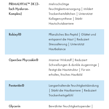
PRIMALHYAL™ 3K (3-
Mehrschichtige
fach Hyaluron-
Feuchtigkeitsversorgung | Mildert
Komplex)
Trockenheitsfältchen | Unterstützt
Kollagensynthese | Stärkt
Hautschutzbarriere
Rubixyl®
Pflanzliches Bio-Peptid | Glättet und
entspannt die Haut | Reduziert
Stressalterung | Unterstützt
Hautbalance
OpenSee Phycoskin®
Mariner Wirkstoff | Reduziert
Schwellungen & dunkle Augenringe |
Festigt die Hautstruktur | Für ein
erholtes, frisches Hautbild
Pentavitin®
Langanhaltende Feuchtigkeitsbindung
| Stärkt die Hautbarriere | Reduziert
Trockenheitsgefühl
Glycerin
Bewährter Feuchtigkeitsspender |