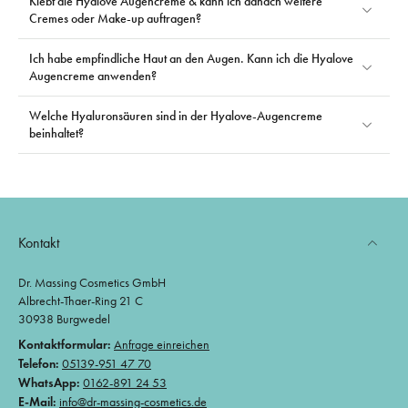
Klebt die Hyalove Augencreme & kann ich danach weitere
Cremes oder Make-up auftragen?
Ich habe empfindliche Haut an den Augen. Kann ich die Hyalove
Augencreme anwenden?
Welche Hyaluronsäuren sind in der Hyalove-Augencreme
beinhaltet?
Kontakt
Dr. Massing Cosmetics GmbH
Albrecht-Thaer-Ring 21 C
30938 Burgwedel
Kontaktformular:
Anfrage einreichen
Telefon:
05139-951 47 70
WhatsApp:
0162-891 24 53
E-Mail:
info@dr-massing-cosmetics.de