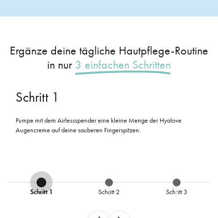
Ergänze deine tägliche Hautpflege-Routine
in nur
3 einfachen Schritten
Schritt 2
Trage die Creme sanft auf die gereinigte Haut rund um die Augen auf.
Klopfe sie mit den Fingerspitzen leicht ein. So kann sie optimal
einziehen, ohne die empfindliche Haut rund um deine Augen zu
belasten.
Schritt 1
Schritt 2
Schritt 3