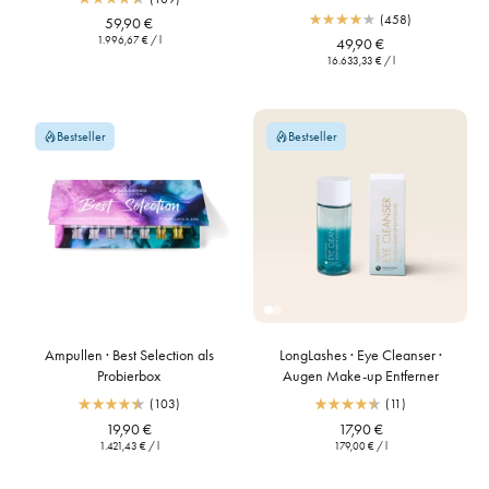
(458)
59,90 €
1.996,67 €
/
l
49,90 €
16.633,33 €
/
l
Bestseller
Bestseller
Ampullen · Best Selection als
LongLashes · Eye Cleanser ·
Probierbox
Augen Make-up Entferner
(103)
(11)
19,90 €
17,90 €
1.421,43 €
/
l
179,00 €
/
l