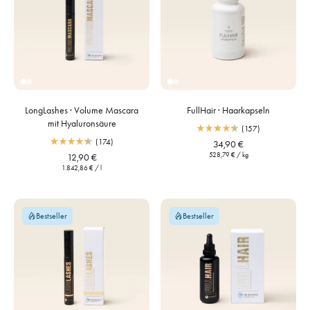
LongLashes · Volume Mascara
FullHair · Haarkapseln
mit Hyaluronsäure
(157)
(174)
34,90 €
528,79 €
/
kg
12,90 €
1.842,86 €
/
l
Bestseller
Bestseller