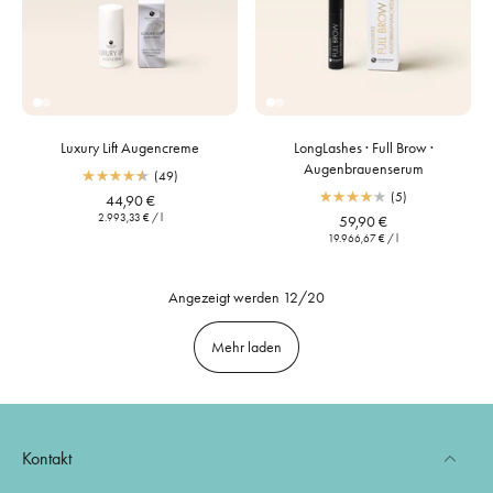
Luxury Lift Augencreme
LongLashes · Full Brow ·
Augenbrauenserum
(49)
(5)
44,90 €
2.993,33 €
/
l
59,90 €
19.966,67 €
/
l
Angezeigt werden 12/20
Mehr laden
Kontakt