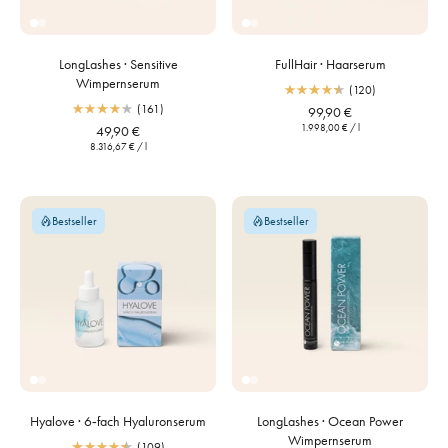
LongLashes · Sensitive
FullHair · Haarserum
Wimpernserum
(120)
(161)
99,90 €
1.998,00 €
/
l
49,90 €
8.316,67 €
/
l
Bestseller
Bestseller
Hyalove · 6‑fach Hyaluronserum
LongLashes · Ocean Power
Wimpernserum
(109)