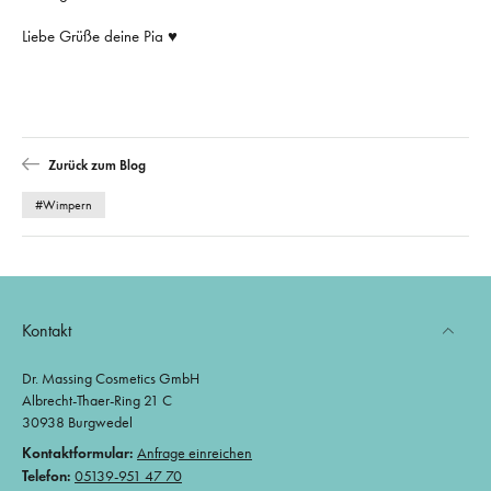
Liebe Grüße deine Pia ♥️
Zurück zum Blog
#Wimpern
Kontakt
Dr. Massing Cosmetics GmbH
Albrecht-Thaer-Ring 21 C
30938 Burgwedel
Kontaktformular:
Anfrage einreichen
Telefon:
05139-951 47 70